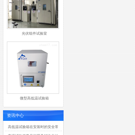
光伏组件试验室
微型高低温试验箱
资讯中心
高低温试验箱在安装时的安全常
识有那八大点？