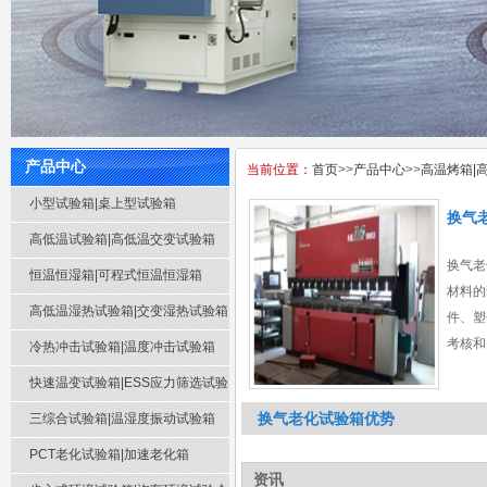
产品中心
当前位置：
首页
>>
产品中心
>>
高温烤箱|
小型试验箱|桌上型试验箱
换气
高低温试验箱|高低温交变试验箱
换气老
恒温恒湿箱|可程式恒温恒湿箱
材料的
高低温湿热试验箱|交变湿热试验箱
件、塑
考核和
冷热冲击试验箱|温度冲击试验箱
贮存和
快速温变试验箱|ESS应力筛选试验
拟高温
换气老化试验箱优势
箱
三综合试验箱|温湿度振动试验箱
化后测
性能予
PCT老化试验箱|加速老化箱
资讯