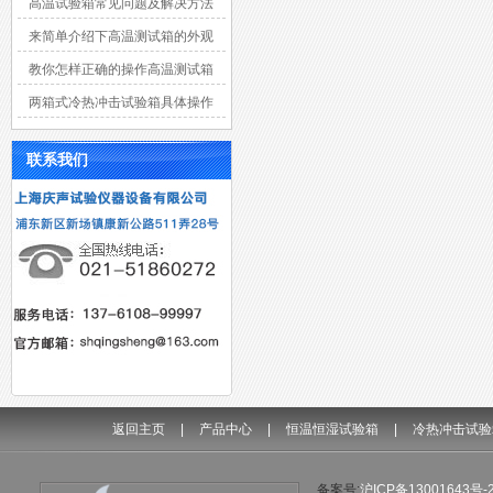
高温试验箱常见问题及解决方法
来简单介绍下高温测试箱的外观
材质
教你怎样正确的操作高温测试箱
两箱式冷热冲击试验箱具体操作
中实验特点有什么？
联系我们
返回主页
|
产品中心
|
恒温恒湿试验箱
|
冷热冲击试验
备案号:
沪ICP备13001643号-