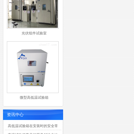
光伏组件试验室
微型高低温试验箱
资讯中心
高低温试验箱在安装时的安全常
识有那八大点？