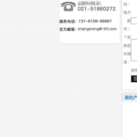
码：
电子
邮
件：
*
采
购意
向描
述：
请
跟此