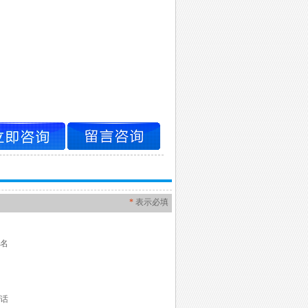
*
表示必填
名
话