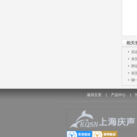
相关
高
来
两
祝
聊
返回主页
|
产品中心
|