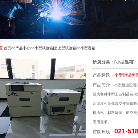
置:
首页
>>
产品中心
>>
小型试验箱|桌上型试验箱
>>
小型温箱
所属分类：[
小型温箱
]
产品标题：
小型恒温恒
产品简介：
小型恒温恒湿
要为各种小型工业制品在研
定温度和高低温交变等试验
机通讯、材料能源、航空航
应用需求。
021-51
订购热线：