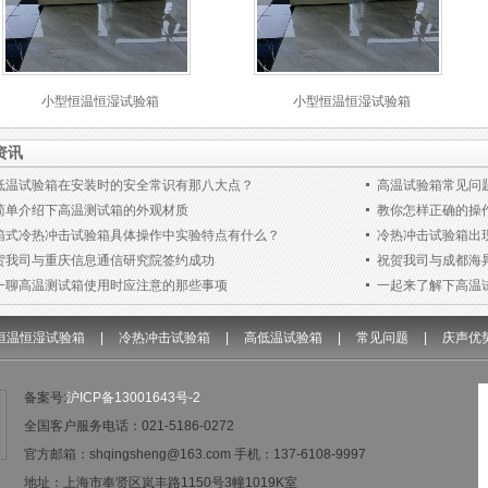
小型恒温恒湿试验箱
小型恒温恒湿试验箱
资讯
低温试验箱在安装时的安全常识有那八大点？
高温试验箱常见问
简单介绍下高温测试箱的外观材质
教你怎样正确的操
箱式冷热冲击试验箱具体操作中实验特点有什么？
冷热冲击试验箱出
贺我司与重庆信息通信研究院签约成功
祝贺我司与成都海
一聊高温测试箱使用时应注意的那些事项
一起来了解下高温
恒温恒湿试验箱
|
冷热冲击试验箱
|
高低温试验箱
|
常见问题
|
庆声优
备案号:
沪ICP备13001643号-2
全国客户服务电话：021-5186-0272
官方邮箱：shqingsheng@163.com 手机：
137-6108-9997
地址：
上海市奉贤区岚丰路1150号3幢1019K室