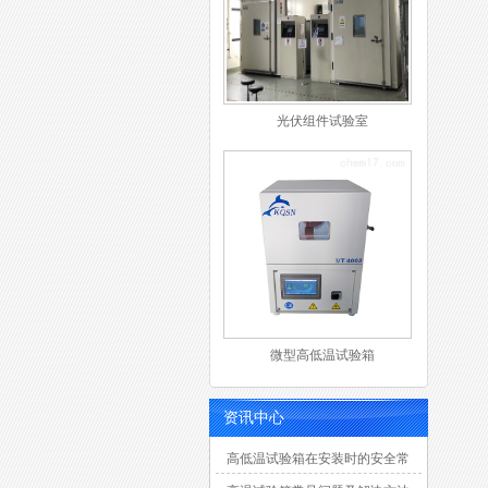
光伏组件试验室
微型高低温试验箱
资讯中心
高低温试验箱在安装时的安全常
识有那八大点？