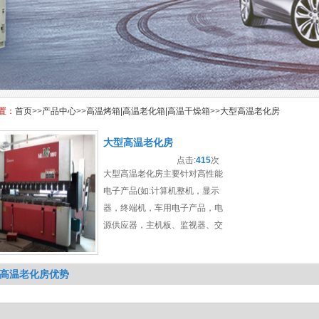
置：
首页
>>
产品中心
>>
高温烤箱|高温老化箱|高温干燥箱
>>
大型高温老化房
大型高温老化房
点击:
415
次
大型高温老化房主要针对高性能
电子产品(如:计算机整机，显示
器，终端机，车用电子产品，电
源供应器，主机板、监视器、交
换式充电器等)仿真出一种高
温、恶劣环境测试的设备，是提
高温老化房优势
高产品稳定性、可靠性的重要实
验设备、是各生产企业提高产品
质量和竞争性的重要生产流程，