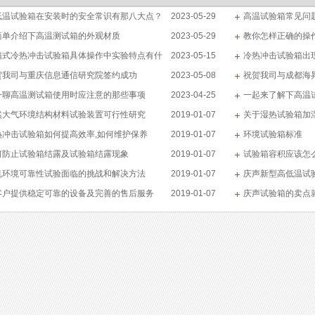
广泛应用于电源电子、电脑、通
低温试验箱在安装时的安全常识有那八大点？
2023-05-29
高温试验箱常见问
讯、生物制药等领域
简单介绍下高温测试箱的外观材质
2023-05-29
教你怎样正确的操
箱式冷热冲击试验箱具体操作中实验特点有什
2023-05-15
冷热冲击试验箱出
贺我司与重庆信息通信研究院签约成功
2023-05-08
祝贺我司与成都海
一聊高温测试箱使用时应注意的那些事项
2023-04-25
一起来了解下高温
然大气环境结构材料试验装置可行性研究
2019-01-07
关于湿热试验箱加
热冲击试验箱如何提高效率,如何维护保养
2019-01-07
环境试验箱标准
何防止试验箱结露及试验箱结露现象
2019-01-07
试验箱容积应该怎
机环境可靠性试验面临的挑战和解决方法
2019-01-07
庆声新型高低温试验
客户提供稳定可靠的设备及完善的售后服务
2019-01-07
庆声试验箱的卖点就