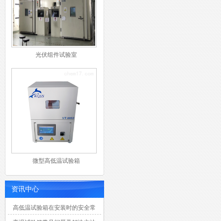
光伏组件试验室
微型高低温试验箱
资讯中心
高低温试验箱在安装时的安全常
识有那八大点？