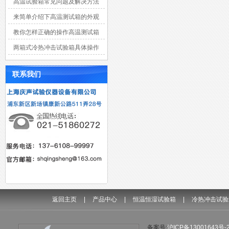
高温试验箱常见问题及解决方法
来简单介绍下高温测试箱的外观
材质
教你怎样正确的操作高温测试箱
两箱式冷热冲击试验箱具体操作
中实验特点有什么？
联系我们
返回主页
|
产品中心
|
恒温恒湿试验箱
|
冷热冲击试验
备案号:
沪ICP备13001643号-