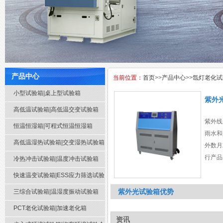
产品中心
当前位置：
首页
>>
产品中心
>>
氙灯老化试
小型试验箱|桌上型试验箱
紫外
高低温试验箱|高低温交变试验箱
紫外线
恒温恒湿箱|可程式恒温恒湿箱
雨水和
高低温湿热试验箱|交变湿热试验箱
外数月
行产品
冷热冲击试验箱|温度冲击试验箱
器。广
快速温变试验箱|ESS应力筛选试验
五金卫
紫外光试验箱优势
箱
三综合试验箱|温湿度振动试验箱
五金制
用商用
PCT老化试验箱|加速老化箱
科研院
资讯