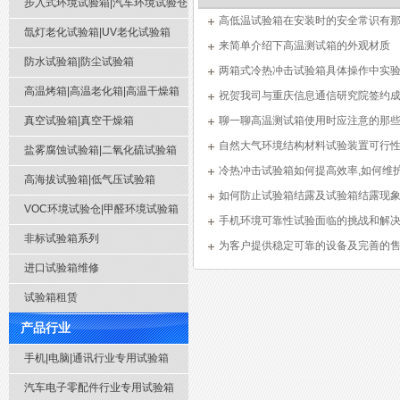
步入式环境试验箱|汽车环境试验仓
墨 鞋
高低温试验箱在安装时的安全常识有
氙灯老化试验箱|UV老化试验箱
黏合剂
来简单介绍下高温测试箱的外观材质
防水试验箱|防尘试验箱
两箱式冷热冲击试验箱具体操作中实
高温烤箱|高温老化箱|高温干燥箱
么？
祝贺我司与重庆信息通信研究院签约
真空试验箱|真空干燥箱
聊一聊高温测试箱使用时应注意的那
自然大气环境结构材料试验装置可行
盐雾腐蚀试验箱|二氧化硫试验箱
冷热冲击试验箱如何提高效率,如何维
高海拔试验箱|低气压试验箱
如何防止试验箱结露及试验箱结露现
VOC环境试验仓|甲醛环境试验箱
手机环境可靠性试验面临的挑战和解
非标试验箱系列
为客户提供稳定可靠的设备及完善的
进口试验箱维修
试验箱租赁
产品行业
手机|电脑|通讯行业专用试验箱
汽车电子零配件行业专用试验箱